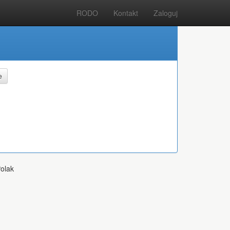
RODO
Kontakt
Zaloguj
e
olak