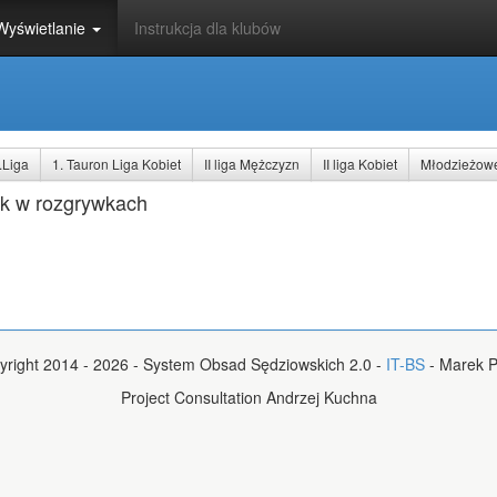
Wyświetlanie
Instrukcja dla klubów
.Liga
1. Tauron Liga Kobiet
II liga Mężczyzn
II liga Kobiet
Młodzieżow
k w rozgrywkach
yright 2014 - 2026 - System Obsad Sędziowskich 2.0 -
IT-BS
- Marek P
Project Consultation Andrzej Kuchna