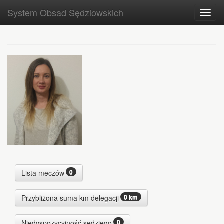
System Obsad Sędziowskich
Toggl
navig
0
Lista meczów
0 km
Przybliżona suma km delegacji
0
Niedyspozycyjność sędziego