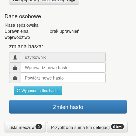
Dane osobowe
Klasa sędziowska
Uprawnienia
brak uprawnień
województwo
zmiana hasła:
Wygeneruj silne hasło
Zmień hasło
0
0 km
Lista meczów
Przybliżona suma km delegacji