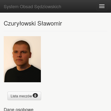
System Obsad Sędziowskich
Toggl
navig
Czuryłowski Sławomir
0
Lista meczów
Dane osobowe