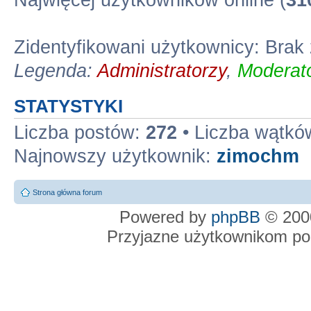
Najwięcej użytkowników online (
31
Zidentyfikowani użytkownicy: Brak
Legenda:
Administratorzy
,
Moderato
STATYSTYKI
Liczba postów:
272
• Liczba wątkó
Najnowszy użytkownik:
zimochm
Strona główna forum
Powered by
phpBB
© 2000
Przyjazne użytkownikom po