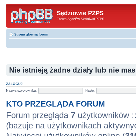
Sędziowie PZPS
Forum Sędziów Siatkówki PZPS
Strona główna forum
Nie istnieją żadne działy lub nie ma
ZALOGUJ
Nazwa użytkownika:
Hasło:
KTO PRZEGLĄDA FORUM
Forum przegląda
7
użytkowników :: 
(bazuje na użytkownikach aktywnyc