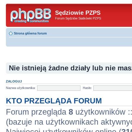
Sędziowie PZPS
Forum Sędziów Siatkówki PZPS
Strona główna forum
Nie istnieją żadne działy lub nie ma
ZALOGUJ
Nazwa użytkownika:
Hasło:
KTO PRZEGLĄDA FORUM
Forum przegląda
8
użytkowników :: 
(bazuje na użytkownikach aktywnyc