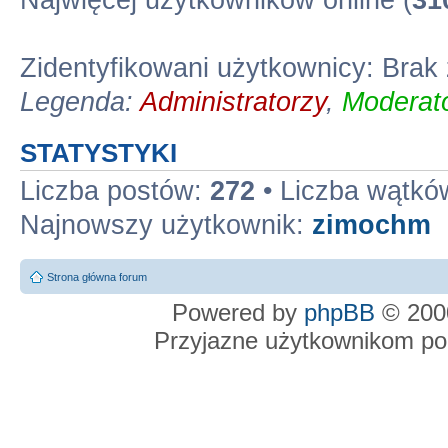
Najwięcej użytkowników online (
31
Zidentyfikowani użytkownicy: Brak
Legenda:
Administratorzy
,
Moderato
STATYSTYKI
Liczba postów:
272
• Liczba wątkó
Najnowszy użytkownik:
zimochm
Strona główna forum
Powered by
phpBB
© 2000
Przyjazne użytkownikom po