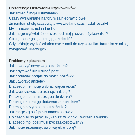
Preferencje i ustawienia użytkowników
Jak zmienić moje ustawienia?
Czasy wyświetlane na forum są nieprawidłowe!
Zmieniłem strefę czasową, a wyświetlany czas nadal jest zły!
My language is not in the list!
Jak mogę wyświetlić obrazek pod moją nazwą użytkownika?
Co to jest ranga i jak mogę ją zmienić?
Gdy próbuję wysłać wiadomość e-mail do użytkownika, forum każe mi się
zalogować. Dlaczego?
Problemy z pisaniem
Jak utworzyć nowy wątek na forum?
Jak edytować lub usunąć post?
Jak dodawać podpis do moich postów?
Jak utworzyć ankietę?
Dlaczego nie mogę wybrać więcej opcji?
Jak wyedytować lub usunąć ankietę?
Dlaczego nie mam dostępu do działu?
Dlaczego nie mogę dodawać załączników?
Dlaczego otrzymałem ostrzeżenie?
Jak mogę zgłosiś posty moderatorowi?
Do czego służy przycisk „Zapisz” w widoku tworzenia wątku?
Dlaczego mój post musi być zaakceptowany?
Jak mogę przesunąć swój wątek w górę?