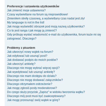
Preferencje i ustawienia użytkowników
Jak zmienić moje ustawienia?
Czasy wyświetlane na forum są nieprawidłowe!
Zmieniłem strefę czasową, a wyświetlany czas nadal jest zły!
My language is not in the list!
Jak mogę wyświetlić obrazek pod moją nazwą użytkownika?
Co to jest ranga i jak mogę ją zmienić?
Gdy próbuję wysłać wiadomość e-mail do użytkownika, forum każe mi się
zalogować. Dlaczego?
Problemy z pisaniem
Jak utworzyć nowy wątek na forum?
Jak edytować lub usunąć post?
Jak dodawać podpis do moich postów?
Jak utworzyć ankietę?
Dlaczego nie mogę wybrać więcej opcji?
Jak wyedytować lub usunąć ankietę?
Dlaczego nie mam dostępu do działu?
Dlaczego nie mogę dodawać załączników?
Dlaczego otrzymałem ostrzeżenie?
Jak mogę zgłosiś posty moderatorowi?
Do czego służy przycisk „Zapisz” w widoku tworzenia wątku?
Dlaczego mój post musi być zaakceptowany?
Jak mogę przesunąć swój wątek w górę?