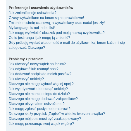
Preferencje i ustawienia użytkowników
Jak zmienić moje ustawienia?
Czasy wyświetlane na forum są nieprawidłowe!
Zmieniłem strefę czasową, a wyświetlany czas nadal jest zły!
My language is not in the list!
Jak mogę wyświetlić obrazek pod moją nazwą użytkownika?
Co to jest ranga i jak mogę ją zmienić?
Gdy próbuję wysłać wiadomość e-mail do użytkownika, forum każe mi się
zalogować. Dlaczego?
Problemy z pisaniem
Jak utworzyć nowy wątek na forum?
Jak edytować lub usunąć post?
Jak dodawać podpis do moich postów?
Jak utworzyć ankietę?
Dlaczego nie mogę wybrać więcej opcji?
Jak wyedytować lub usunąć ankietę?
Dlaczego nie mam dostępu do działu?
Dlaczego nie mogę dodawać załączników?
Dlaczego otrzymałem ostrzeżenie?
Jak mogę zgłosiś posty moderatorowi?
Do czego służy przycisk „Zapisz” w widoku tworzenia wątku?
Dlaczego mój post musi być zaakceptowany?
Jak mogę przesunąć swój wątek w górę?