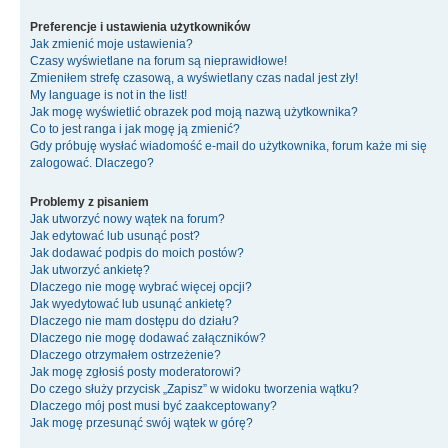
Preferencje i ustawienia użytkowników
Jak zmienić moje ustawienia?
Czasy wyświetlane na forum są nieprawidłowe!
Zmieniłem strefę czasową, a wyświetlany czas nadal jest zły!
My language is not in the list!
Jak mogę wyświetlić obrazek pod moją nazwą użytkownika?
Co to jest ranga i jak mogę ją zmienić?
Gdy próbuję wysłać wiadomość e-mail do użytkownika, forum każe mi się
zalogować. Dlaczego?
Problemy z pisaniem
Jak utworzyć nowy wątek na forum?
Jak edytować lub usunąć post?
Jak dodawać podpis do moich postów?
Jak utworzyć ankietę?
Dlaczego nie mogę wybrać więcej opcji?
Jak wyedytować lub usunąć ankietę?
Dlaczego nie mam dostępu do działu?
Dlaczego nie mogę dodawać załączników?
Dlaczego otrzymałem ostrzeżenie?
Jak mogę zgłosiś posty moderatorowi?
Do czego służy przycisk „Zapisz” w widoku tworzenia wątku?
Dlaczego mój post musi być zaakceptowany?
Jak mogę przesunąć swój wątek w górę?