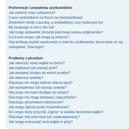
Preferencje i ustawienia użytkowników
Jak zmienić moje ustawienia?
Czasy wyświetlane na forum są nieprawidłowe!
Zmieniłem strefę czasową, a wyświetlany czas nadal jest zły!
My language is not in the list!
Jak mogę wyświetlić obrazek pod moją nazwą użytkownika?
Co to jest ranga i jak mogę ją zmienić?
Gdy próbuję wysłać wiadomość e-mail do użytkownika, forum każe mi się
zalogować. Dlaczego?
Problemy z pisaniem
Jak utworzyć nowy wątek na forum?
Jak edytować lub usunąć post?
Jak dodawać podpis do moich postów?
Jak utworzyć ankietę?
Dlaczego nie mogę wybrać więcej opcji?
Jak wyedytować lub usunąć ankietę?
Dlaczego nie mam dostępu do działu?
Dlaczego nie mogę dodawać załączników?
Dlaczego otrzymałem ostrzeżenie?
Jak mogę zgłosiś posty moderatorowi?
Do czego służy przycisk „Zapisz” w widoku tworzenia wątku?
Dlaczego mój post musi być zaakceptowany?
Jak mogę przesunąć swój wątek w górę?